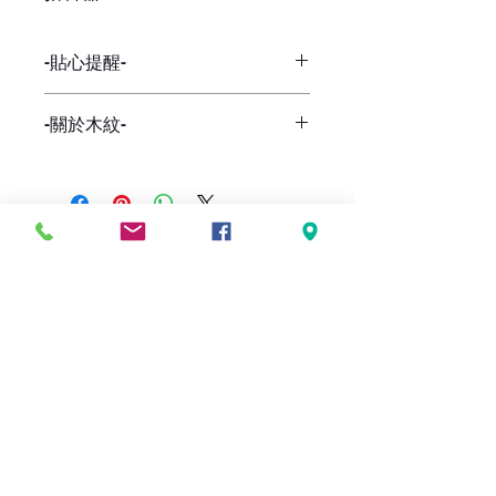
-貼心提醒-
因網路與店面同步販售，
-關於木紋-
下標前請詢問貨量，
避免有缺貨的情形發生，謝謝。
每一批的琴，木紋都會不一樣，
在意者，可私訊看現貨木紋。
FOLLOW US
ADD
​門市部>>
台北市大安區忠孝東路三段216巷3弄3號
02-27313083
EMAIL