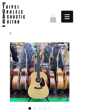
T
AIPEI
U
KULELE
A
C O U S T I C
G
U I T A R