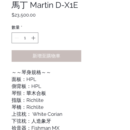
馬丁 Martin D-X1E
價
$23,500.00
格
數量
*
新增至購物車
～～琴身規格～～
面板：HPL
側背板：HPL
琴頸：華木合板
指版：Richlite
琴橋：Richlite
上弦枕： White Corian
下弦枕：人造象牙
拾音器：Fishman MX