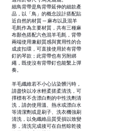
細鳥背帶是鳥背帶延伸的細款產
品，以「鳥」的概念設計搭配貼
近自然的材質 ─ 麻布以及混羊
毛氈作為主要材質，共有三種麻
布顏色搭配六色混羊毛氈，背帶
兩端使用兼顧質感與實用性的合
成皮扣環，可直接使用於有背帶
釘的琴款；此背帶也有另附綁
繩，既使沒有背帶釘也能繫上彈
奏。
羊毛纖維若不小心沾染髒污時，
請盡快以冷水輕柔搓柔清洗，可
擇標有不含漂白劑的中性洗劑清
洗，請勿使用溫、熱水或漂白水
等清潔劑或是刷子、洗衣機強刷
清洗，以免纖維品質受損以致變
形，清洗完成後可在自然晾乾後