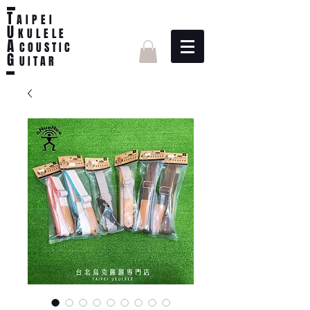
T
AIPEI
U
KULELE
A
C O U S T I C
G
U I T A R