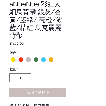
aNueNue 彩虹人
細鳥背帶 銀灰/杏
黃/墨綠/ 亮橙/湖
藍/桔紅 烏克麗麗
背帶
價
$300.00
格
顏色
*
數量
*
新增至購物車
適用於各尺寸烏克麗麗。