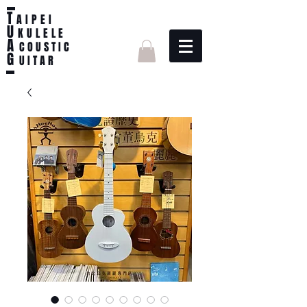
T
AIPEI
U
KULELE
A
C O U S T I C
G
U I T A R