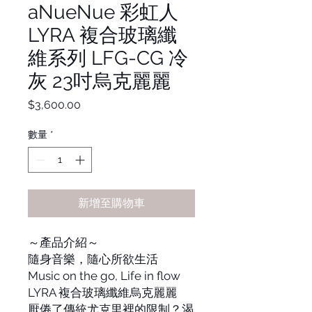
aNueNue 彩虹人
LYRA 複合玻璃纖
維系列 LFG-CG 冷
灰 23吋烏克麗麗
價
$3,600.00
格
數量
*
新增至購物車
～產品介紹～
隨身音樂，隨心所欲生活
Music on the go, Life in flow
LYRA 複合玻璃纖維烏克麗麗
厭倦了傳統尤克里裡的限制？渴