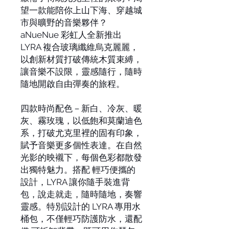
望一款能陪你上山下海、穿越城
市與曠野的音樂夥伴？
aNueNue 彩虹人全新推出
LYRA 複合玻璃纖維烏克麗麗，
以創新材質打破傳統木質束縛，
讓音樂不設限，靈感隨行，隨時
隨地開啟自由彈奏的旅程。
四款時尚配色－新白、冷灰、暖
灰、霧玫瑰，以低飽和莫蘭迪色
系，打破尤克里裡的固有印象，
賦予音樂更多個性表達。在自然
光影的映襯下，每個色彩都散發
出獨特魅力。搭配 輕巧便攜的
設計，LYRA 讓你隨手裝進背
包，說走就走，隨時隨地，奏響
靈感。特別設計的 LYRA 專用水
桶包，不僅輕巧防護防水，還配