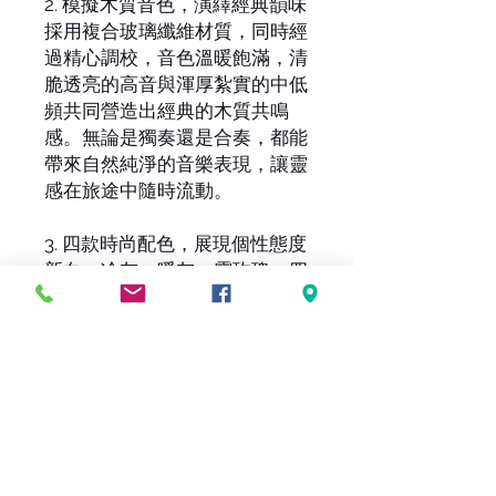
2. 模擬木質音色，演繹經典韻味
採用複合玻璃纖維材質，同時經
過精心調校，音色溫暖飽滿，清
脆透亮的高音與渾厚紮實的中低
頻共同營造出經典的木質共鳴
感。無論是獨奏還是合奏，都能
帶來自然純淨的音樂表現，讓靈
感在旅途中隨時流動。
3. 四款時尚配色，展現個性態度
新白、冷灰、暖灰、霧玫瑰，四
款低飽和度莫蘭迪色系，突破傳
統尤克里裡的單一風格，滿足多
元化的個性表達。不論是清新自
然還是低調內斂，總有一款能與
你的風格相得益彰，展現獨特音
樂態度。
4. 輕鬆便攜設計，音樂說走就走