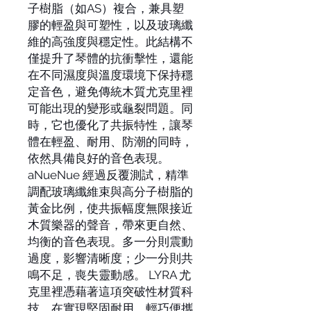
子樹脂（如AS）複合，兼具塑
膠的輕盈與可塑性，以及玻璃纖
維的高強度與穩定性。此結構不
僅提升了琴體的抗衝擊性，還能
在不同濕度與溫度環境下保持穩
定音色，避免傳統木質尤克里裡
可能出現的變形或龜裂問題。同
時，它也優化了共振特性，讓琴
體在輕盈、耐用、防潮的同時，
依然具備良好的音色表現。
aNueNue 經過反覆測試，精準
調配玻璃纖維束與高分子樹脂的
黃金比例，使共振幅度無限接近
木質樂器的聲音，帶來更自然、
均衡的音色表現。多一分則震動
過度，影響清晰度；少一分則共
鳴不足，喪失靈動感。 LYRA 尤
克里裡憑藉著這項突破性材質科
技，在實現堅固耐用、輕巧便攜