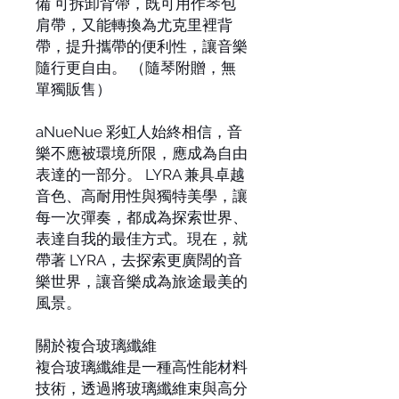
備 可拆卸背帶，既可用作琴包
肩帶，又能轉換為尤克里裡背
帶，提升攜帶的便利性，讓音樂
隨行更自由。 （隨琴附贈，無
單獨販售）
aNueNue 彩虹人始終相信，音
樂不應被環境所限，應成為自由
表達的一部分。 LYRA 兼具卓越
音色、高耐用性與獨特美學，讓
每一次彈奏，都成為探索世界、
表達自我的最佳方式。現在，就
帶著 LYRA，去探索更廣闊的音
樂世界，讓音樂成為旅途最美的
風景。
關於複合玻璃纖維
複合玻璃纖維是一種高性能材料
技術，透過將玻璃纖維束與高分