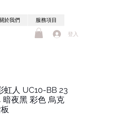
關於我們
服務項目
登入
彩虹人 UC10-BB 23
 暗夜黑 彩色 烏克
指板