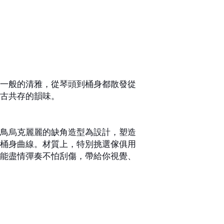
一般的清雅，從琴頭到桶身都散發從
古共存的韻味。
鳥烏克麗麗的缺角造型為設計，塑造
桶身曲線。材質上，特別挑選傢俱用
能盡情彈奏不怕刮傷，帶給你視覺、