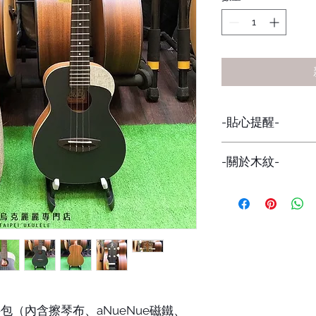
-貼心提醒-
因網路與店面同步販
-關於木紋-
下標前請詢問貨量，
避免有缺貨的情形發
每一批的琴，木紋都
在意者，可私訊看現
件包（內含擦琴布、aNueNue磁鐵、