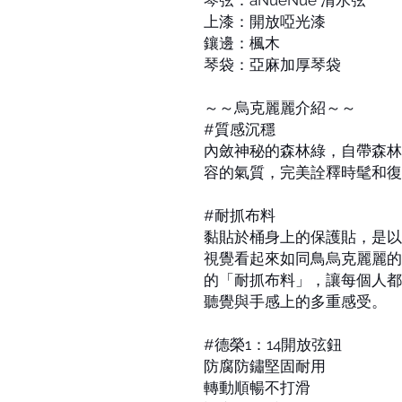
琴弦：aNueNue 清水弦
上漆：開放啞光漆
鑲邊：楓木
琴袋：亞麻加厚琴袋
～～烏克麗麗介紹～～
#質感沉穩
內斂神秘的森林綠，自帶森林
容的氣質，完美詮釋時髦和復
#耐抓布料
黏貼於桶身上的保護貼，是以
視覺看起來如同鳥烏克麗麗的
的「耐抓布料」，讓每個人都
聽覺與手感上的多重感受。
#德榮1：14開放弦鈕
防腐防鏽堅固耐用
轉動順暢不打滑