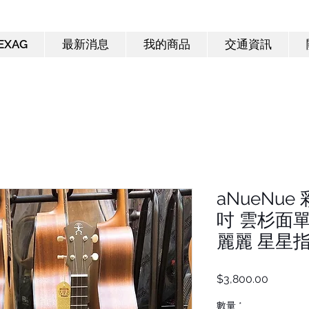
EXAG
最新消息
我的商品
交通資訊
aNueNue 
吋 雲杉面單
麗麗 星星
價
$3,800.00
格
數量
*