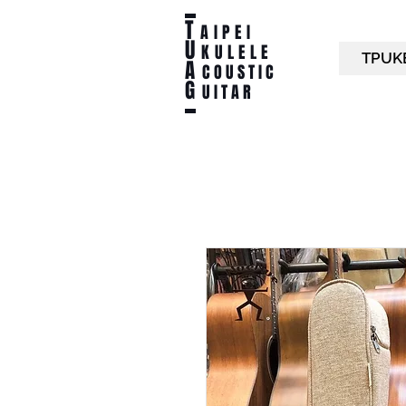
T
AIPEI
U
KULELE
TPUK
A
C O U S T I C
G
U I T A R