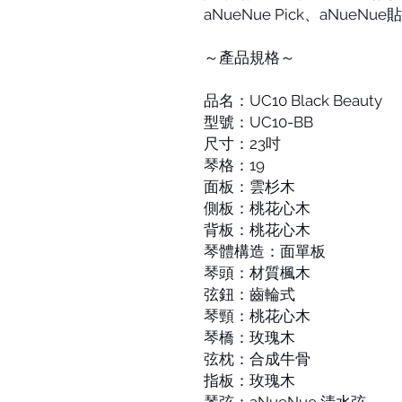
aNueNue Pick、aNueNu
～產品規格～
品名：UC10 Black Beauty
型號：UC10-BB
尺寸：23吋
琴格：19
面板：雲杉木
側板：桃花心木
背板：桃花心木
琴體構造：面單板
琴頭：材質楓木
弦鈕：齒輪式
琴頸：桃花心木
琴橋：玫瑰木
弦枕：合成牛骨
指板：玫瑰木