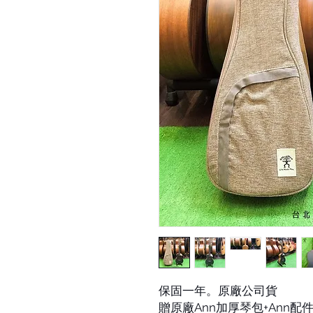
保固一年。原廠公司貨
贈原廠Ann加厚琴包+Ann配