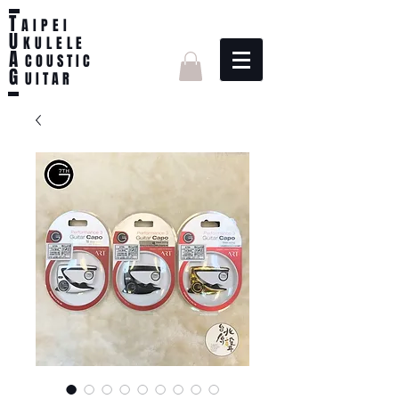
T
AIPEI
U
KULELE
A
C O U S T I C
G
U I T A R