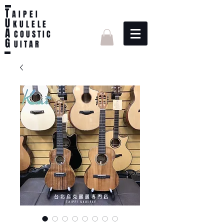
T
AIPEI
U
KULELE
A
C O U S T I C
G
U I T A R