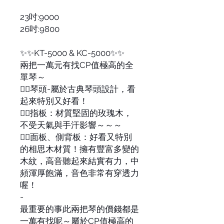
23吋:9000
26吋:9800
✨✨KT-5000 & KC-5000✨✨
兩把一萬元有找CP值極高的全
單琴～
👉🏻琴頭-屬於古典琴頭設計，看
起來特別又好看！
👉🏻指板：材質堅固的玫瑰木，
不受天氣與手汗影響～～～
👉🏻面板、側背板：好看又特別
的相思木材質！擁有豐富多變的
木紋，高音聽起來結實有力，中
頻渾厚飽滿，音色非常有穿透力
喔！
-
最重要的事此兩把琴的價錢都是
一萬有找呢～屬於CP值極高的