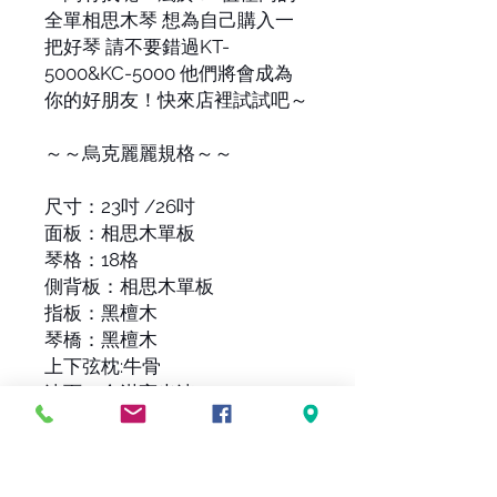
全單相思木琴 想為自己購入一
把好琴 請不要錯過KT-
5000&KC-5000 他們將會成為
你的好朋友！快來店裡試試吧～
～～烏克麗麗規格～～
尺寸：23吋 /26吋
面板：相思木單板
琴格：18格
側背板：相思木單板
指板：黑檀木
琴橋：黑檀木
上下弦枕:牛骨
漆面：全滿亮光漆
弦:D'Addario EJ87