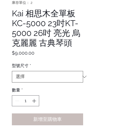
庫存單位： 2
Kai 相思木全單板
KC-5000 23吋KT-
5000 26吋 亮光 烏
克麗麗 古典琴頭
價
$9,000.00
格
型號尺寸
*
數量
*
新增至購物車