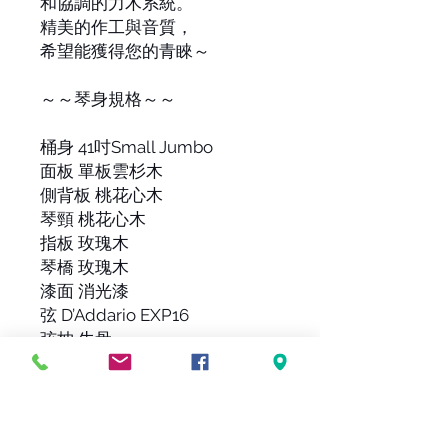
和協調的力木系統。
精美的作工與音質，
希望能獲得您的青睞～
～～琴身規格～～
桶身 41吋Small Jumbo
面板 單板雲杉木
側背板 桃花心木
琴頸 桃花心木
指板 玫瑰木
琴橋 玫瑰木
漆面 消光漆
弦 D’Addario EXP16
弦枕 牛骨
指板寬度 43mm