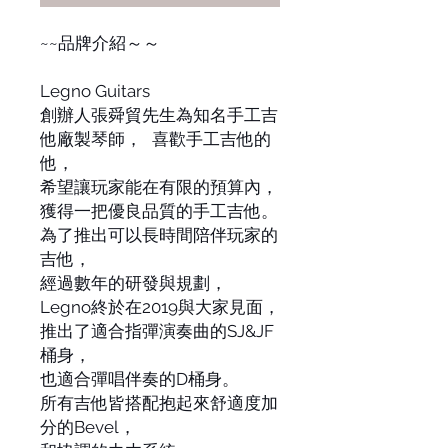
~~品牌介紹～～
Legno Guitars
創辦人張舜貿先生為知名手工吉
他廠製琴師， 喜歡手工吉他的
他，
希望讓玩家能在有限的預算內，
獲得一把優良品質的手工吉他。
為了推出可以長時間陪伴玩家的
吉他，
經過數年的研發與規劃，
Legno終於在2019與大家見面，
推出了適合指彈演奏曲的SJ&JF
桶身，
也適合彈唱伴奏的D桶身。
所有吉他皆搭配抱起來舒適度加
分的Bevel，