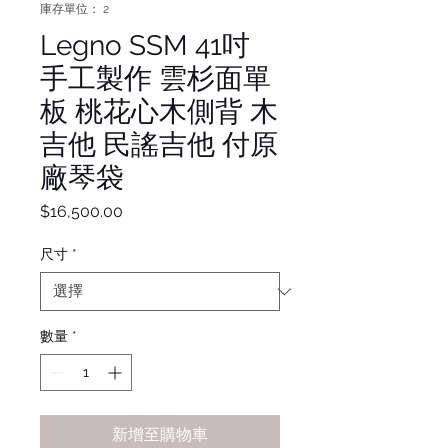
庫存單位： 2
Legno SSM 41吋
手工製作 雲杉面單
板 桃花心木側背 木
吉他 民謠吉他 付原
廠琴袋
價
$16,500.00
格
尺寸
*
數量
*
新增至購物車