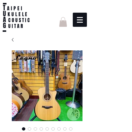
T
AIPEI
U
KULELE
A
C O U S T I C
G
U I T A R