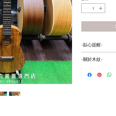
-貼心提醒-
因網路與店面同步販
-關於木紋-
下標前請詢問貨量，
避免有缺貨的情形發
每一批的琴，木紋都
在意者，可私訊看現