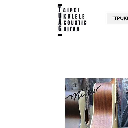
T
AIPEI
U
KULELE
TPUK
A
C O U S T I C
G
U I T A R