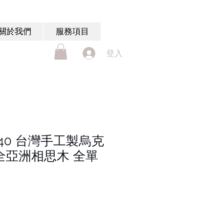
關於我們
服務項目
登入
A-240 台灣手工製烏克
 全亞洲相思木 全單