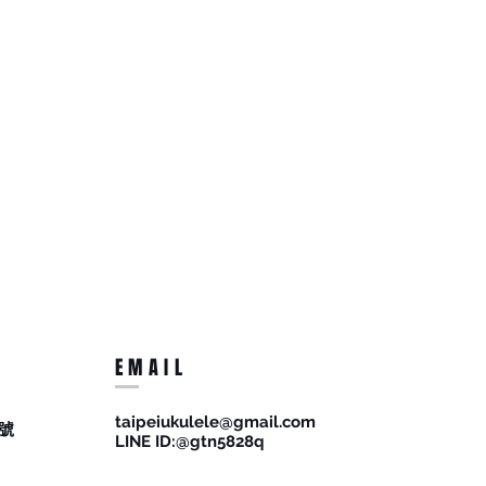
EMAIL
taipeiukulele@gmail.com
號
​LINE ID:@gtn5828q