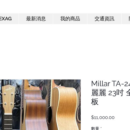
EXAG
最新消息
我的商品
交通資訊
Millar T
麗麗 23吋
板
價
$11,000.00
格
數量
*