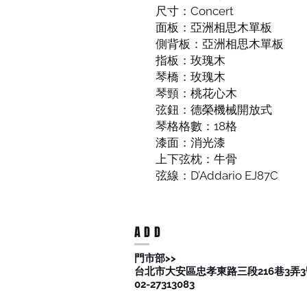
尺寸：Concert
面板：亞洲相思木單板
側背板：亞洲相思木單板
指板：玫瑰木
琴橋：玫瑰木
琴頸：桃花心木
弦鈕：德榮機械開放式
琴格格數：18格
漆面：消光漆
上下弦枕：牛骨
弦線：D’Addario EJ87C
ADD
​門市部>>
台北市大安區忠孝東路三段216巷3弄3
02-27313083