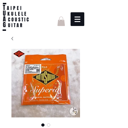
T
AIPEI
U
KULELE
A
C O U S T I C
G
U I T A R