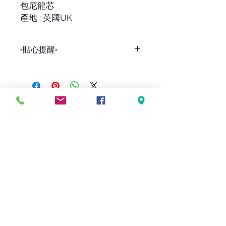
包尼龍芯
產地 : 英國UK
-貼心提醒-
因網路與店面同步販售，
下標前請詢問貨量，
避免有缺貨的情形發生，謝謝。
FOLLOW US
ADD
​門市部>>
台北市大安區忠孝東路三段216巷3弄3號
02-27313083
EMAIL
taipeiukulele@gmail.com