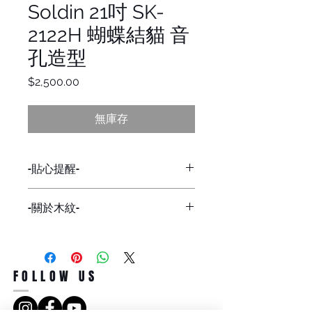
Soldin 21吋 SK-
2122H 蝴蝶結貓 音
孔造型
價
$2,500.00
格
無庫存
-貼心提醒-
因網路與店面同步販售，
-關於木紋-
下標前請詢問貨量，
避免有缺貨的情形發生，謝謝。
每一批的琴，木紋都會不一樣，
在意者，可私訊看現貨木紋。
FOLLOW US