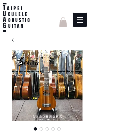
T
AIPEI
U
KULELE
A
C O U S T I C
G
U I T A R