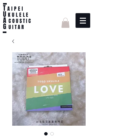
T
AIPEI
U
KULELE
A
C O U S T I C
G
U I T A R