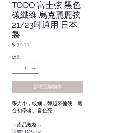
TODO 富士弦 黑色
碳纖維 烏克麗麗弦
21/23吋通用 日本
製
價
$170.00
格
數量
*
新增至購物車
張力小，較細，彈起來偏硬，適
合初學者。音色亮
～產品規格～
型號: TDS-02