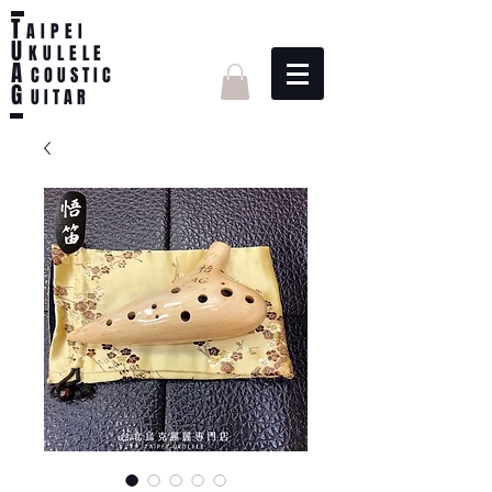
T
AIPEI
U
KULELE
A
C O U S T I C
G
U I T A R