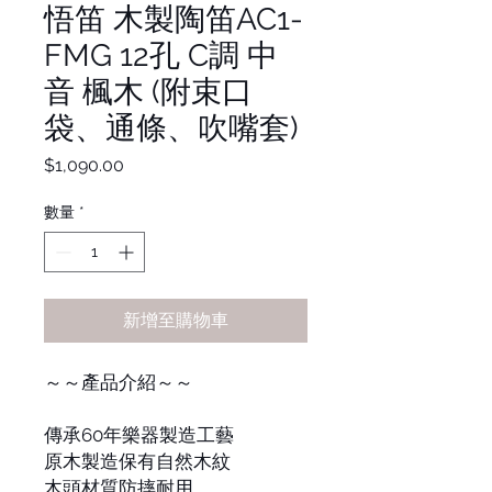
悟笛 木製陶笛AC1-
FMG 12孔 C調 中
音 楓木 (附束口
袋、通條、吹嘴套)
價
$1,090.00
格
數量
*
新增至購物車
～～產品介紹～～
傳承60年樂器製造工藝
原木製造保有自然木紋
木頭材質防摔耐用