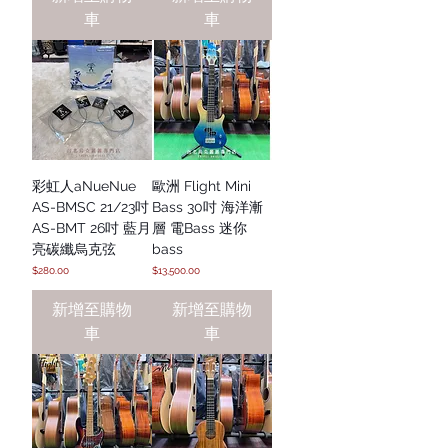
車
車
彩虹人aNueNue
歐洲 Flight Mini
AS-BMSC 21/23吋
Bass 30吋 海洋漸
AS-BMT 26吋 藍月
層 電Bass 迷你
亮碳纖烏克弦
bass
價格
價格
$280.00
$13,500.00
新增至購物
新增至購物
車
車