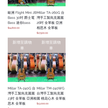
歐洲 Flight Mini JB
Millar TA-260G 台
Bass 30吋 爵士電
灣手工製烏克麗麗
Bass 迷你bass
26吋 全單板 亞洲
相思木 全單板
價格
$14,800.00
價格
$17,500.00
新增至購物
新增至購物
車
車
Millar TA-240G 台
Millar TM-240WG
灣手工製烏克麗麗
台灣手工製烏克麗
23吋 全單板 亞洲相
麗 桃花心木 全單板
思木 全單板
價格
$13,000.00