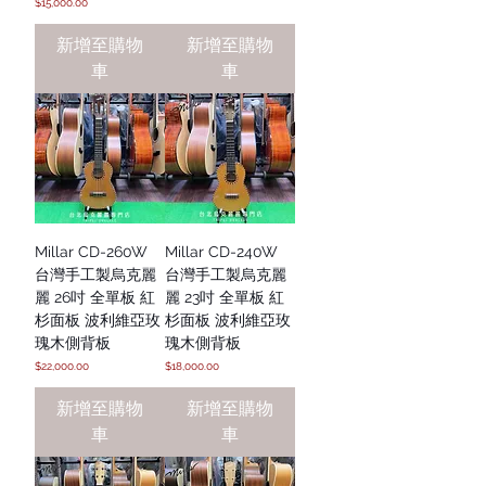
價格
$15,000.00
新增至購物
新增至購物
車
車
Millar CD-260W
Millar CD-240W
台灣手工製烏克麗
台灣手工製烏克麗
麗 26吋 全單板 紅
麗 23吋 全單板 紅
杉面板 波利維亞玫
杉面板 波利維亞玫
瑰木側背板
瑰木側背板
價格
價格
$22,000.00
$18,000.00
新增至購物
新增至購物
車
車