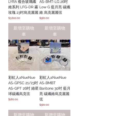
LYRA 複合玻璃纖
AS-BMT-LG 26吋
維系列 LFG-DR 霧
Low G 藍月亮 碳纖
玫瑰 23吋烏克麗麗
維 烏克麗麗弦
價格
價格
$3,600.00
$580.00
新增至購物
新增至購物
車
車
彩虹人aNueNue
彩虹人aNueNue
AS-GPSC 21/23吋
AS-BMBT
AS-GPT 26吋 綠星
Baritone 30吋 藍月
球碳纖烏克弦
亮 碳纖維烏克麗麗
弦
價格
$280.00
價格
$580.00
新增至購物
新增至購物