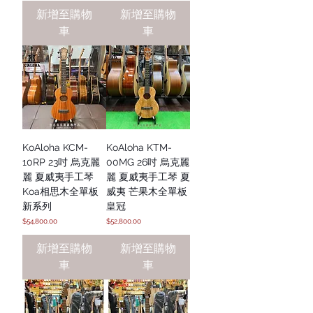
新增至購物
新增至購物
車
車
KoAloha KCM-
KoAloha KTM-
10RP 23吋 烏克麗
00MG 26吋 烏克麗
麗 夏威夷手工琴
麗 夏威夷手工琴 夏
Koa相思木全單板
威夷 芒果木全單板
新系列
皇冠
價格
價格
$54,800.00
$52,800.00
新增至購物
新增至購物
車
車