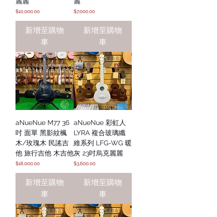
麗麗
麗
價格
價格
$10,000.00
$7,000.00
新增至購物
新增至購物
車
車
aNueNue M77 36
aNueNue 彩虹人
吋 面單 黑影紋楓
LYRA 複合玻璃纖
木/玫瑰木 民謠吉
維系列 LFG-WG 暖
他 旅行吉他 木吉他
灰 23吋烏克麗麗
價格
價格
$18,000.00
$3,600.00
新增至購物
新增至購物
車
車