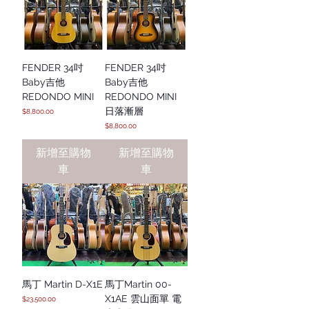
FENDER 34吋
FENDER 34吋
Baby吉他
Baby吉他
REDONDO MINI
REDONDO MINI
日落漸層
價格
$8,800.00
價格
$8,800.00
新增至購物
新增至購物
車
車
馬丁 Martin D-X1E
馬丁Martin 00-
X1AE 雲山面單 電
價格
$23,500.00