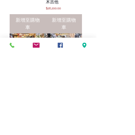
木吉他
價格
$26,200.00
新增至購物
新增至購物
車
車
NeoWood GA-2C
Morris S-102 lll 日
41吋 全桃花心木
本手工琴 全單 41吋
GA桶身
紅松木面板 玫瑰木
側背 電木吉他
價格
$5,200.00
價格
$77,000.00
新增至購物
新增至購物
車
車