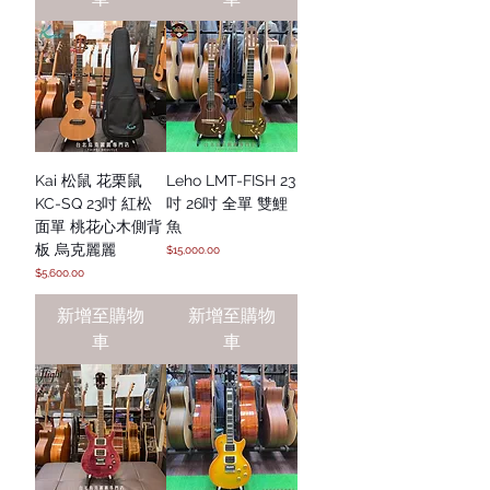
Kai 松鼠 花栗鼠
Leho LMT-FISH 23
KC-SQ 23吋 紅松
吋 26吋 全單 雙鯉
面單 桃花心木側背
魚
板 烏克麗麗
價格
$15,000.00
價格
$5,600.00
新增至購物
新增至購物
車
車