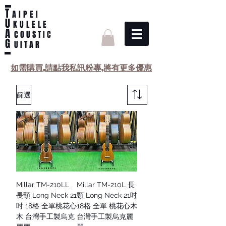
T
AIPEI
U
KULELE
A
C O U S T I C
G
U I T A R
如需購買,請點我私訊粉專,將有更多優惠
篩選
Millar TM-210LL
Millar TM-210L 長
長頸 Long Neck 21
頸 Long Neck 21吋
吋 18格 全單桃花心
18格 全單 桃花心木
木 台灣手工製烏克
台灣手工製烏克麗