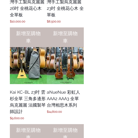
灣手工製烏克麗麗
灣手工製烏克麗麗
26吋 全桃花心木
23吋 全桃花心木 全
全單板
單板
價格
價格
$10,000.00
$8,500.00
新增至購物
新增至購物
車
車
Kai KC-BL 23吋 雲
aNueNue 彩虹人
杉全單 三角多邊形
AAA2 AAA3 全單
烏克麗麗 法國製琴
台灣相思木系列
師設計
價格
$14,800.00
價格
$9,600.00
新增至購物
新增至購物
車
車