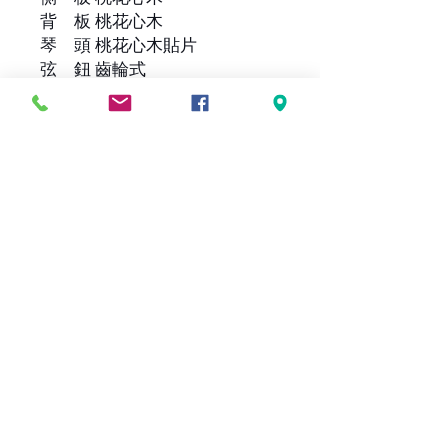
背 板 桃花心木
琴 頭 桃花心木貼片
弦 鈕 齒輪式
琴 頸 桃花心木
琴 橋 玫瑰木
弦 枕 水牛骨
上枕寬 43mm
指 板 玫瑰木
弦 長 24吋 / 610mm
琴 弦 Daddario EXP16
拾音器 無
Fishman Sonitone
aNueNue Air Blue
上 漆 亮啞光漆
花 圈 無
鑲 邊 玫瑰木
琴 袋 Deluxe 豪華加厚琴袋