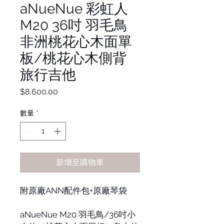
aNueNue 彩虹人
M20 36吋 羽毛鳥
非洲桃花心木面單
板/桃花心木側背
旅行吉他
價
$8,600.00
格
數量
*
新增至購物車
附原廠ANN配件包+原廠琴袋
aNueNue M20 羽毛鳥/36吋小