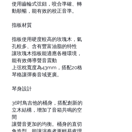
使用齒輪式弦鈕，咬合準確、轉
動順暢，能有效的校正音準。
指板材質
指板使用硬度較高的玫瑰木，氣
孔較多、含有豐富油脂的特性
讓玫瑰木指板能適應各種環境，
能有效傳導聲音震動
上弦枕寬度為43mm，搭配20格
琴格讓彈奏音域更廣。
琴身設計
36吋鳥吉他的桶身，搭配創新的
立木結構，增加了音箱共鳴的空
間
讓聲音更加的均衡。桶身的直切
角造型，能讓演奏者更輕易處理