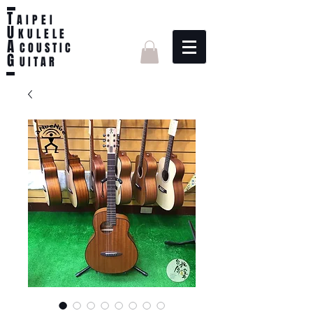
T
AIPEI
U
KULELE
A
C O U S T I C
G
U I T A R