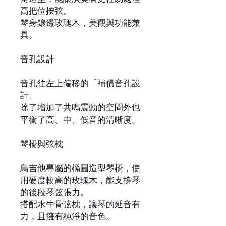
高把位按弦。
琴身鑲邊玫瑰木，美觀與功能兼
具。
音孔設計
音孔往左上偏移的「補償音孔設
計」
除了增加了共鳴震動的空間外也
平衡了高、中、低音的清晰度。
琴橋與弦枕
鳥吉他專屬的橢圓造型琴橋，使
用硬度較高的玫瑰木，能支撐琴
的後段琴弦張力。
搭配水牛骨弦枕，讓琴的延音有
力，且擁有純淨的音色。