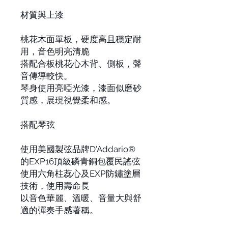
材質與上漆
桃花木面單板，硬度高且穩定耐
用，音色明亮清脆
搭配合板桃花心木背、側板，聲
音傳導較快。
琴身使用亮啞光漆，漆面似磨砂
質感，展現視覺柔和感。
搭配琴弦
使用美國製弦品牌D'Addario®
的EXP16頂級磷青銅包覆民謠弦
使用六角柱蕊心及EXP防鏽塗層
技術，使用壽命長
以音色華麗、溫暖、音量大與舒
適的彈奏手感著稱。