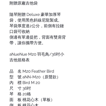
附贈原廠吉他袋
隨琴附贈 Deluxe 豪華加厚琴
袋，使用黑色斜線尼龍製成。
琴袋厚度達2公分，前側有拉鏈
口袋可收納
側邊有單邊提把，背面有雙肩背
帶，讓你攜帶方便。
aNueNue M20 羽毛鳥/36吋小
吉他規格表
品 名 M20 Feather Bird
型 號 aNN-M20（原聲款）
內 標 Bird M 20
尺 寸 36吋
琴 格 20格
面 板 桃花心木（單板）
側 板 桃花心木