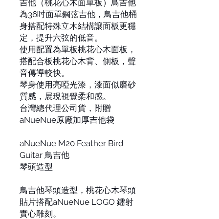
吉他（桃花心木面單板）鳥吉他
為36吋面單鋼弦吉他，鳥吉他桶
身搭配特殊立木結構讓面板更穩
定，提升六弦的低音。
使用配置為單板桃花心木面板，
搭配合板桃花心木背、側板，聲
音傳導較快。
琴身使用亮啞光漆，漆面似磨砂
質感，展現視覺柔和感。
台灣總代理公司貨，附贈
aNueNue原廠加厚吉他袋
aNueNue M20 Feather Bird
Guitar 鳥吉他
琴頭造型
鳥吉他琴頭造型，桃花心木琴頭
貼片搭配aNueNue LOGO 鐳射
實心雕刻。