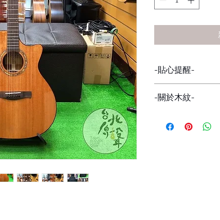
-貼心提醒-
因網路與店面同步販
-關於木紋-
下標前請詢問貨量，
避免有缺貨的情形發
每一批的琴，木紋都
在意者，可私訊看現