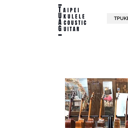
T
AIPEI
U
KULELE
TPUK
A
C O U S T I C
G
U I T A R