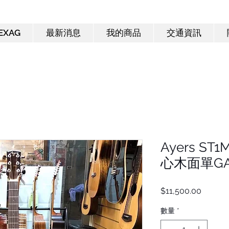
EXAG
最新消息
我的商品
交通資訊
Ayers ST
心木面單G
價
$11,500.00
格
數量
*