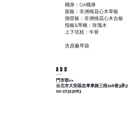
桶身：GA桶身
面板：非洲桃花心木單板
側背板：非洲桃花心木合板
指板&琴橋：玫瑰木
上下弦枕：牛骨
含原廠琴袋
ADD
​門市部>>
台北市大安區忠孝東路三段216巷3弄3
02-27313083
提供刷卡 . 全支付 . 台灣PAY . 