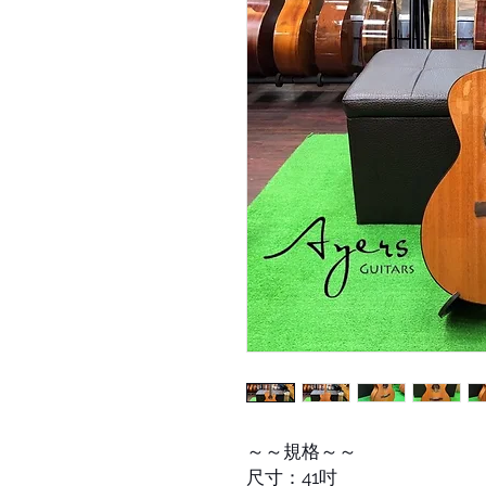
～～規格～～
尺寸：41吋