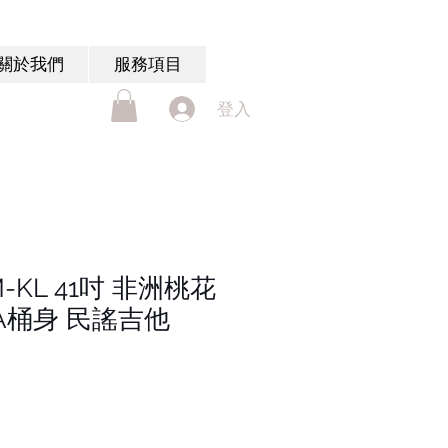
關於我們
服務項目
登入
1M-KL 41吋 非洲桃花
A桶身 民謠吉他