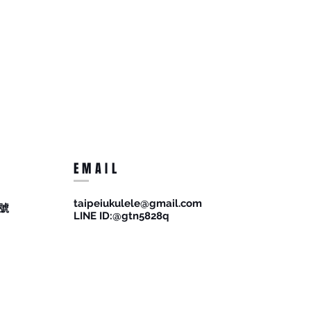
EMAIL
taipeiukulele@gmail.com
號
​LINE ID:@gtn5828q
街口 等付款服務
© Copyright