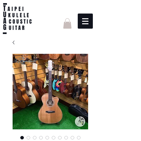
T
AIPEI
U
KULELE
A
C O U S T I C
G
U I T A R