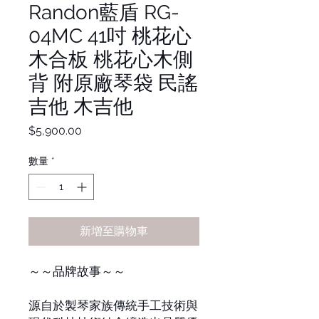
Randon藍盾 RG-
04MC 41吋 桃花心
木合板 桃花心木側
背 附原廠琴袋 民謠
吉他 木吉他
價
$5,900.00
格
數量
*
新增至購物車
～～品牌故事～～
源自於製琴家族傳統手工技術與