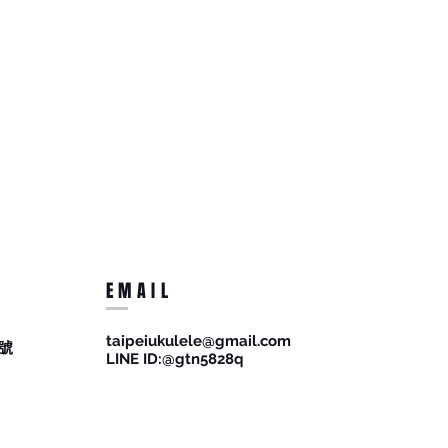
EMAIL
taipeiukulele@gmail.com
號
​LINE ID:@gtn5828q