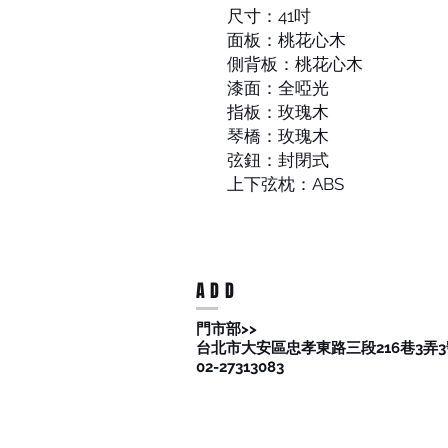
尺寸：41吋
面板：桃花心木
側背板：桃花心木
漆面：全啞光
指板：玫瑰木
琴橋：玫瑰木
弦鈕：封閉式
上下弦枕：ABS
ADD
​門市部>>
台北市大安區忠孝東路三段216巷3弄3
02-27313083