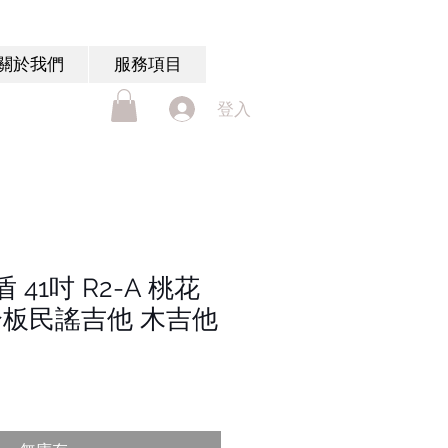
關於我們
服務項目
登入
盾 41吋 R2-A 桃花
合板民謠吉他 木吉他