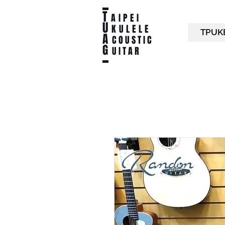
T
AIPEI
U
KULELE
TPUK
A
C O U S T I C
G
U I T A R