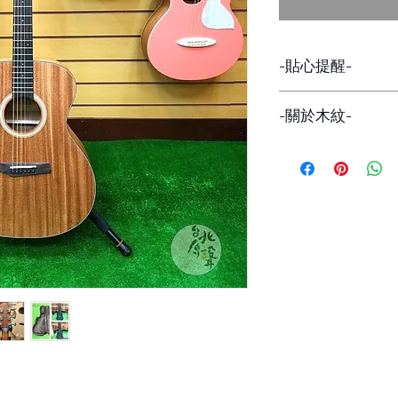
-貼心提醒-
因網路與店面同步販
-關於木紋-
下標前請詢問貨量，
避免有缺貨的情形發
每一批的琴，木紋都
在意者，可私訊看現