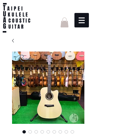
T
AIPEI
U
KULELE
A
C O U S T I C
G
U I T A R