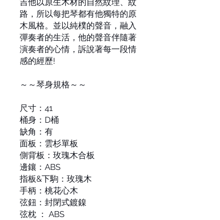
吉他以原生木材的自然紋理、紋
路，所以每把琴都有他獨特的原
木風格。並以純樸的聲音，融入
彈奏者的生活，他的聲音伴隨著
演奏者的心情，訴說著每一段情
感的經歷!
～～琴身規格～～
尺寸：41
桶身：D桶
缺角：有
面板：雲杉單板
側背板：玫瑰木合板
邊鑲：ABS
指板&下駒：玫瑰木
手柄：桃花心木
弦鈕：封閉式鍍鎳
弦枕 ： ABS