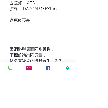
固弦釘： ABS
弦線： D’ADDARIO EXP16
送原廠琴袋
----------------------------------
---------
因網路與店面同步販售，
下標前請詢問貨量，
避免有缺貨的情形發生，謝謝。
-貼心提醒-
因網路與店面同步販售，
-關於木紋-
下標前請詢問貨量，
避免有缺貨的情形發生，謝謝。
每一批的琴，木紋都會不一樣，