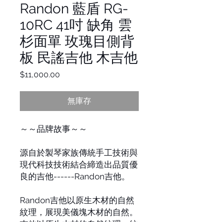
Randon 藍盾 RG-
10RC 41吋 缺角 雲
杉面單 玫瑰目側背
板 民謠吉他 木吉他
價
$11,000.00
格
無庫存
～～品牌故事～～
源自於製琴家族傳統手工技術與
現代科技技術結合締造出品質優
良的吉他------Randon吉他。
Randon吉他以原生木材的自然
紋理，展現美儀塊木材的自然。